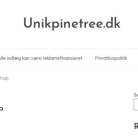
Unikpinetree.dk
Alle indlæg kan være reklamefinansieret
Privatlivspolitik
shop
S
p
R