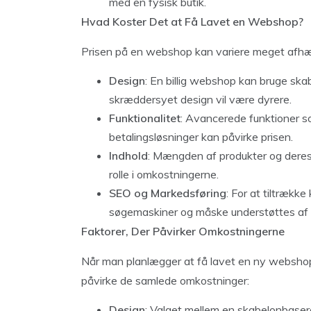
med en fysisk butik.
Hvad Koster Det at Få Lavet en Webshop?
Prisen på en webshop kan variere meget afhæng
Design
: En billig webshop kan bruge ska
skræddersyet design vil være dyrere.
Funktionalitet
: Avancerede funktioner so
betalingsløsninger kan påvirke prisen.
Indhold
: Mængden af produkter og deres p
rolle i omkostningerne.
SEO og Markedsføring
: For at tiltrækk
søgemaskiner og måske understøttes af 
Faktorer, Der Påvirker Omkostningerne
Når man planlægger at få lavet en ny webshop, 
påvirke de samlede omkostninger:
Design
: Valget mellem en skabelonbaser