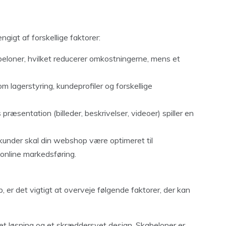
igt af forskellige faktorer:
beloner, hvilket reducerer omkostningerne, mens et
m lagerstyring, kundeprofiler og forskellige
ræsentation (billeder, beskrivelser, videoer) spiller en
e kunder skal din webshop være optimeret til
online markedsføring.
er det vigtigt at overveje følgende faktorer, der kan
et løsning og et skræddersyet design. Skabeloner er