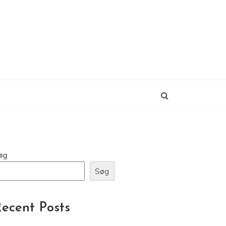
øg
Søg
ecent Posts