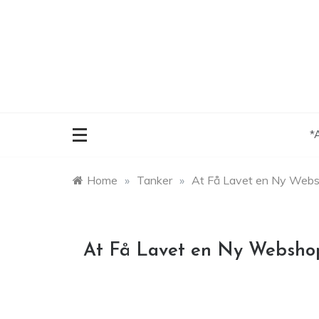
Skip
to
content
*
Home
»
Tanker
»
At Få Lavet en Ny Web
At Få Lavet en Ny Websho