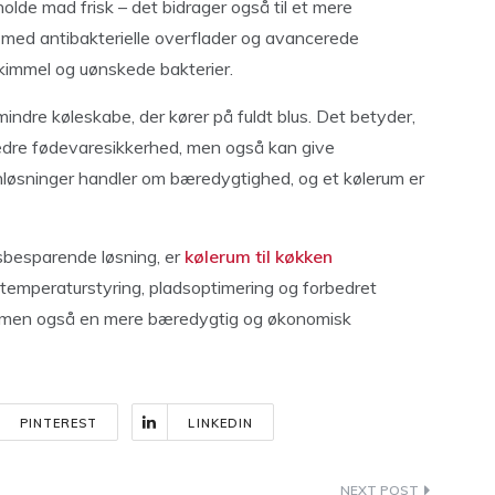
holde mad frisk – det bidrager også til et mere
 med antibakterielle overflader og avancerede
 skimmel og uønskede bakterier.
indre køleskabe, der kører på fuldt blus. Det betyder,
 bedre fødevaresikkerhed, men også kan give
nløsninger handler om bæredygtighed, og et kølerum er
dsbesparende løsning, er
kølerum til køkken
temperaturstyring, pladsoptimering og forbedret
er, men også en mere bæredygtig og økonomisk
PINTEREST
LINKEDIN