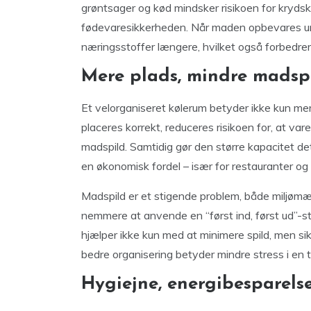
grøntsager og kød mindsker risikoen for krydsk
fødevaresikkerheden. Når maden opbevares und
næringsstoffer længere, hvilket også forbedr
Mere plads, mindre madsp
Et velorganiseret kølerum betyder ikke kun me
placeres korrekt, reduceres risikoen for, at var
madspild. Samtidig gør den større kapacitet de
en økonomisk fordel – især for restauranter og 
Madspild er et stigende problem, både miljømæ
nemmere at anvende en “først ind, først ud”-st
hjælper ikke kun med at minimere spild, men sikr
bedre organisering betyder mindre stress i en t
Hygiejne, energibesparelse