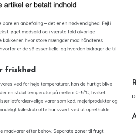
e bare en anbefaling – det er en nødvendighed. Fejl i
ækst, øget madspild og i værste fald alvorlige
le køkkener, hvor store mængder mad håndteres
 hvorfor er de så essentielle, og hvordan bidrager de til
r friskhed
vares ved for høje temperaturer, kan de hurtigt blive
der en stabil temperatur på mellem 0-5°C, hvilket
D
 Især letfordærvelige varer som kød, mejeriprodukter og
indeligt køleskab ofte har svært ved at opretholde,
A
e madvarer efter behov. Separate zoner til frugt,