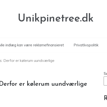
Unikpinetree.dk
Alle indlæg kan være reklamefinansieret
Privatlivspolitik
s: Derfor er kølerum uundværlige
S
 Derfor er kølerum uundværlige
R