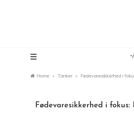
Skip
to
content
*
Home
»
Tanker
»
Fødevaresikkerhed i foku
Fødevaresikkerhed i fokus: