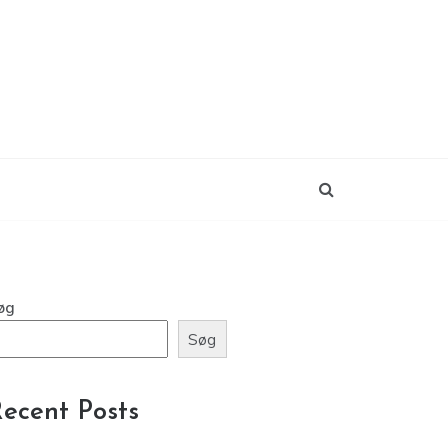
øg
Søg
ecent Posts