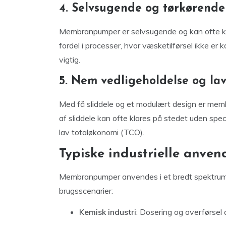
4. Selvsugende og tørkørende 
Membranpumper er selvsugende og kan ofte kør
fordel i processer, hvor væsketilførsel ikke er ko
vigtig.
5. Nem vedligeholdelse og la
Med få sliddele og et modulært design er memb
af sliddele kan ofte klares på stedet uden speci
lav totaløkonomi (TCO).
Typiske industrielle anven
Membranpumper anvendes i et bredt spektrum af
brugsscenarier:
Kemisk industri
: Dosering og overførse