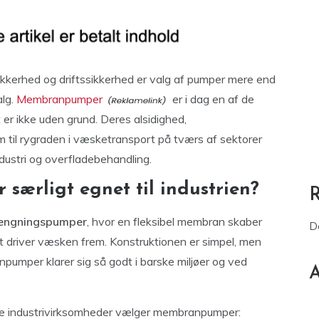
, sikkerhed og driftssikkerhed er valg af pumper mere end
alg.
Membranpumper
er i dag en af de
er ikke uden grund. Deres alsidighed,
m til rygraden i væsketransport på tværs af sektorer
dustri og overfladebehandling.
ærligt egnet til industrien?
rængningspumper
, hvor en fleksibel membran skaber
D
t driver væsken frem. Konstruktionen er simpel, men
npumper klarer sig så godt i barske miljøer og ved
A
ange industrivirksomheder vælger membranpumper: