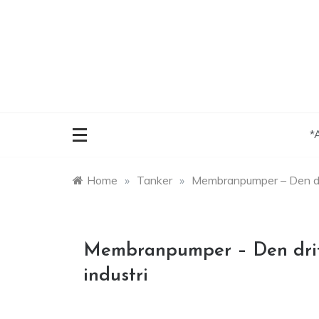
Skip
to
content
*
Home
»
Tanker
»
Membranpumper – Den drif
Membranpumper – Den drift
industri