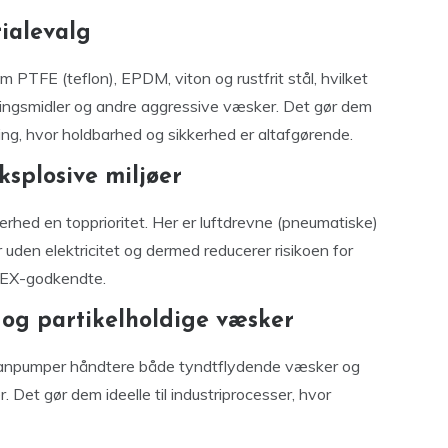
rialevalg
 PTFE (teflon), EPDM, viton og rustfrit stål, hvilket
øsningsmidler og andre aggressive væsker. Det gør dem
dling, hvor holdbarhed og sikkerhed er altafgørende.
ksplosive miljøer
kerhed en topprioritet. Her er luftdrevne (pneumatiske)
uden elektricitet og dermed reducerer risikoen for
TEX-godkendte.
 og partikelholdige væsker
npumper håndtere både tyndtflydende væsker og
. Det gør dem ideelle til industriprocesser, hvor