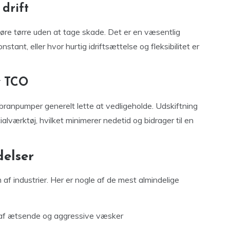
drift
e tørre uden at tage skade. Det er en væsentlig
nstant, eller hvor hurtig idriftsættelse og fleksibilitet er
v TCO
ranpumper generelt lette at vedligeholde. Udskiftning
alværktøj, hvilket minimerer nedetid og bidrager til en
delser
 industrier. Her er nogle af de mest almindelige
l af ætsende og aggressive væsker