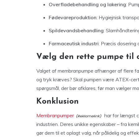
Overfladebehandling og lakering
: Pum
Fødevareproduktion
: Hygiejnisk transp
Spildevandsbehandling
: Slamhåndterin
Farmaceutisk industri
: Præcis dosering 
Vælg den rette pumpe til
Valget af membranpumpe afhænger af flere fak
og tryk kræves? Skal pumpen være ATEX-certific
spørgsmål, der bør afklares, før man vælger mo
Konklusion
Membranpumper
har for længst 
industrien. Deres unikke egenskaber – fra kemika
gør dem til et oplagt valg, når pålidelig og ef