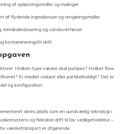
pning af opløsningsmidler og malinger
ort af flydende ingredienser og rengøringsmidler
g, kemikaliedosering og vandoverførsel
og kontamineringsfri drift
 opgaven
torer: Hvilken type væske skal pumpes? Hvilket flow
eret? Er mediet viskøst eller partikelholdigt? Det er
del og konfiguration.
cementeret deres plads som en uundværlig teknologi i
lieresistens og fleksibel drift til lav vedligeholdelse –
fektiv væsketransport er afgørende.