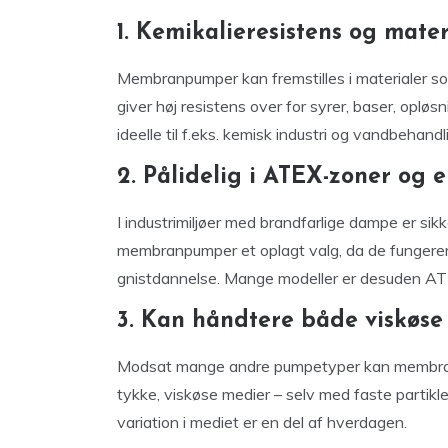
1. Kemikalieresistens og mate
Membranpumper kan fremstilles i materialer som
giver høj resistens over for syrer, baser, opl
ideelle til f.eks. kemisk industri og vandbehan
2. Pålidelig i ATEX-zoner og e
I industrimiljøer med brandfarlige dampe er sik
membranpumper et oplagt valg, da de fungerer 
gnistdannelse. Mange modeller er desuden A
3. Kan håndtere både viskøse
Modsat mange andre pumpetyper kan membra
tykke, viskøse medier – selv med faste partikler
variation i mediet er en del af hverdagen.