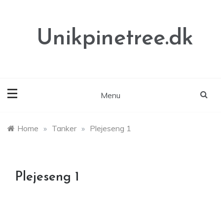
Skip
to
content
Unikpinetree.dk
Menu
Home
»
Tanker
»
Plejeseng 1
Plejeseng 1