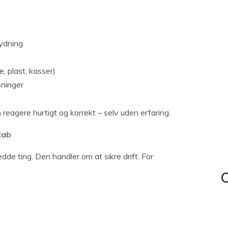
tydning
, plast, kasser)
sninger
reagere hurtigt og korrekt – selv uden erfaring.
 tab
de ting. Den handler om at sikre drift. For
C