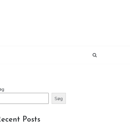
øg
Søg
ecent Posts