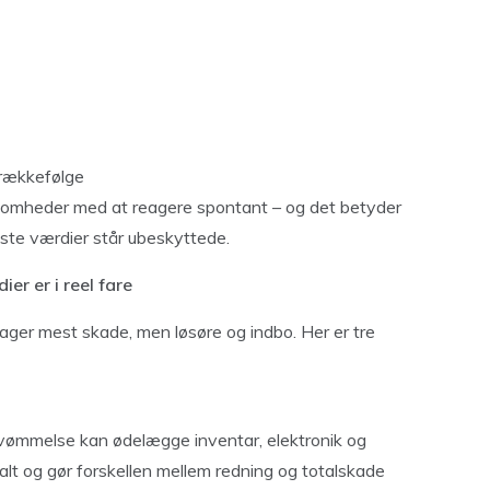
n rækkefølge
omheder med at reagere spontant – og det betyder
igste værdier står ubeskyttede.
er er i reel fare
tager mest skade, men løsøre og indbo. Her er tre
ersvømmelse kan ødelægge inventar, elektronik og
alt og gør forskellen mellem redning og totalskade