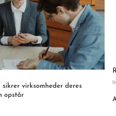
D
sikrer virksomheder deres
n opstår
A