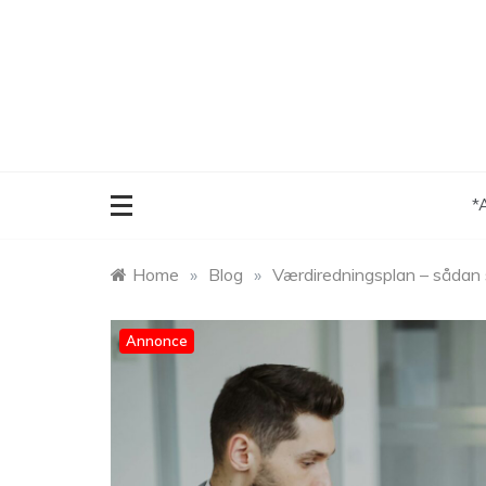
Skip
to
content
*
Home
»
Blog
»
Værdiredningsplan – sådan s
Annonce