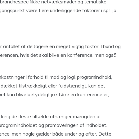
, branchespecifikke netværksmøder og tematiske
angspunkt være flere underliggende faktorer i spil, jo
er antallet af deltagere en meget vigtig faktor. I bund og
ferencen, hvis det skal blive en konference, men også
kostninger i forhold til mad og logi, programindhold,
dækket tilstrækkeligt eller fuldstændigt, kan det
 kan blive betydeligt jo større en konference er,
 I lang de fleste tilfælde afhænger mængden af
 programindholdet og promoveringen af indholdet.
ence, men nogle gælder både under og efter. Dette