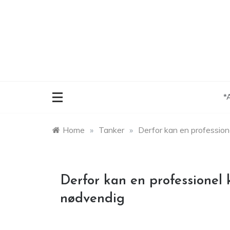
Skip
to
content
*
Home
»
Tanker
»
Derfor kan en professio
Derfor kan en professionel
nødvendig