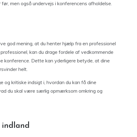
r før, men også undervejs i konferencens afholdelse.
ive god mening, at du henter hjælp fra en professionel
n professionel, kan du drage fordele af vedkommende
se konference. Dette kan yderligere betyde, at dine
orsvinder helt.
 og kritiske indsigt i, hvordan du kan få dine
, hvad du skal være særlig opmærksom omkring og
l indland