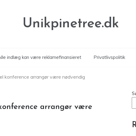
Unikpinetree.dk
Alle indlæg kan være reklamefinansieret
Privatlivspolitik
nel konference arrangør være nødvendig
S
 konference arrangør være
R