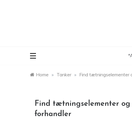
Skip
to
content
*
Home
»
Tanker
»
Find tætningselementer o
Find tætningselementer og 
forhandler