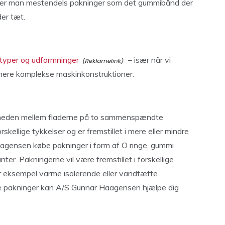
er man mestendels pakninger som det gummibånd der
der tæt.
e typer og udformninger
– især når vi
g mere komplekse maskinkonstruktioner.
 tætheden mellem fladerne på to sammenspændte
rskellige tykkelser og er fremstillet i mere eller mindre
aagensen købe pakninger i form af O ringe, gummi
er. Pakningerne vil være fremstillet i forskellige
for eksempel varme isolerende eller vandtætte
ede pakninger kan A/S Gunnar Haagensen hjælpe dig