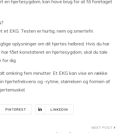
et en hjertesygdom, kan have brug for at få foretaget
G?
et et EKG. Testen er hurtig, nem og smertefri.
igtige oplysninger om dit hjertes helbred. Hvis du har
u har fået konstateret en hjertesygdom, skal du tale
 for dig.
alt omkring fem minutter. Et EKG kan vise en række
in hjertefrekvens og -rytme, størrelsen og formen af
jertemuskel.
PINTEREST
LINKEDIN