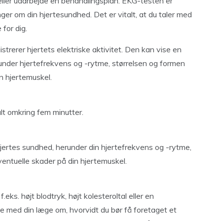
eller udarbejde en behandlingsplan. EKG-testen er
ger om din hjertesundhed. Det er vitalt, at du taler med
 for dig.
istrerer hjertets elektriske aktivitet. Den kan vise en
under hjertefrekvens og -rytme, størrelsen og formen
n hjertemuskel.
t omkring fem minutter.
jertes sundhed, herunder din hjertefrekvens og -rytme,
entuelle skader på din hjertemuskel.
eks. højt blodtryk, højt kolesteroltal eller en
e med din læge om, hvorvidt du bør få foretaget et