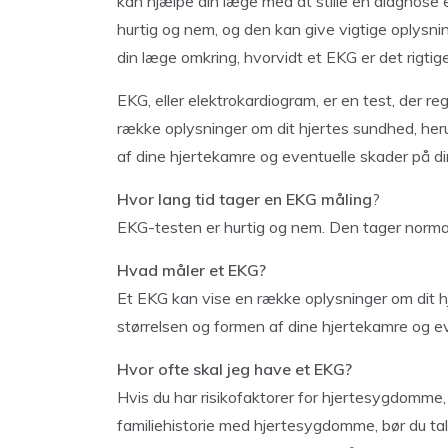
kan hjælpe din læge med at stille en diagnose 
hurtig og nem, og den kan give vigtige oplysnin
din læge omkring, hvorvidt et EKG er det rigtige
EKG, eller elektrokardiogram, er en test, der reg
række oplysninger om dit hjertes sundhed, her
af dine hjertekamre og eventuelle skader på di
Hvor lang tid tager en EKG måling
?
EKG-testen er hurtig og nem. Den tager normal
Hvad måler et EKG?
Et EKG kan vise en række oplysninger om dit h
størrelsen og formen af dine hjertekamre og ev
Hvor ofte skal jeg have et EKG?
Hvis du har risikofaktorer for hjertesygdomme, f.
familiehistorie med hjertesygdomme, bør du tal