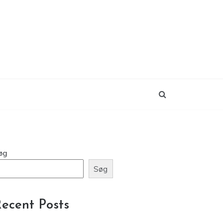
øg
Søg
ecent Posts