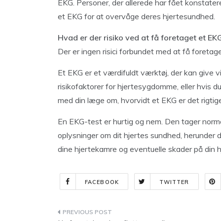
EKG. Personer, der allerede har fået konstater
et EKG for at overvåge deres hjertesundhed.
Hvad er der risiko ved at få foretaget et EK
Der er ingen risici forbundet med at få foretag
Et EKG er et værdifuldt værktøj, der kan give v
risikofaktorer for hjertesygdomme, eller hvis d
med din læge om, hvorvidt et EKG er det rigtige
En EKG-test er hurtig og nem. Den tager norm
oplysninger om dit hjertes sundhed, herunder d
dine hjertekamre og eventuelle skader på din h
FACEBOOK
TWITTER
Indlægsnavigation