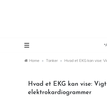
Skip
to
content
*
Home
»
Tanker
»
Hvad et EKG kan vise: V
Hvad et EKG kan vise: Vig
elektrokardiogrammer