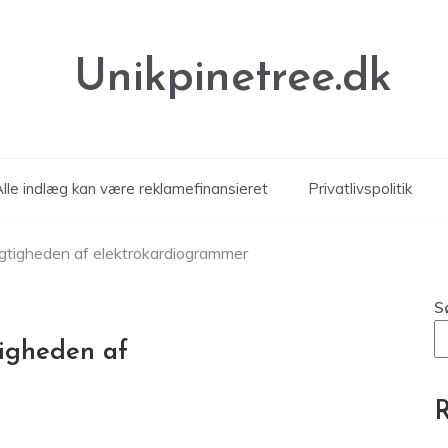
Unikpinetree.dk
Alle indlæg kan være reklamefinansieret
Privatlivspolitik
igtigheden af elektrokardiogrammer
S
tigheden af
R