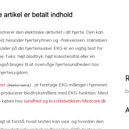
istrerer den elektriske aktivitet i dit hjerte. Den kan
ed, herunder hjerterytmen og -frekvensen, størrelsen
ader på din hjertemuskel. EKG er en vigtig test for
f.eks. højt blodtryk, højt kolesteroltal eller en
også bruges til at overvåge hjertesundheden hos
 hjertesygdom.
est
, at foretage EKG målinger i hjemmet.
D
m producerer blodtryksmålere med EKG-funktion. Mest
n købes hos
sundhed og livsstilsbutikken Medcare.dk
A
tigt at forstå, hvad testen kan vise, og hvordan den