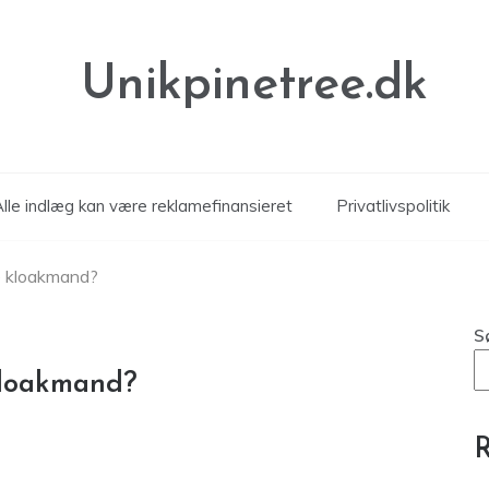
Unikpinetree.dk
Alle indlæg kan være reklamefinansieret
Privatlivspolitik
e kloakmand?
S
kloakmand?
R