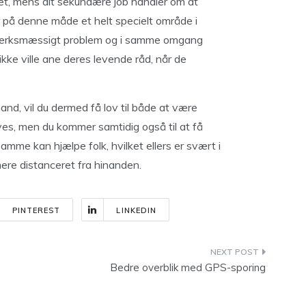
det, mens dit sekundære job handler om at
 på denne måde et helt specielt område i
dværksmæssigt problem og i samme omgang
ikke ville ane deres levende råd, når de
nd, vil du dermed få lov til både at være
es, men du kommer samtidig også til at få
mme kan hjælpe folk, hvilket ellers er svært i
ere distanceret fra hinanden.
PINTEREST
LINKEDIN
Bedre overblik med GPS-sporing