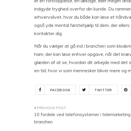
er en forstoppelse, en lækage, eller meget an
indgyde tryghed overfor din kunde. Du rammer
erhvervslivet, hvor du både kan løse et hån
også yde mental førstehjælp til dem, der ellers 
kontakter dig.
Når du vælger at gå ind i branchen som kloakma
ham, der kan løse enhver opgave, når det kræv
glæden af at se, hvordan dit arbejde med det sa
en tid, hvor vi som mennesker bliver mere og m
FACEBOOK
TWITTER
Indlægsnavigation
10 fordele ved telefonsystemer i telemarketing
branchen