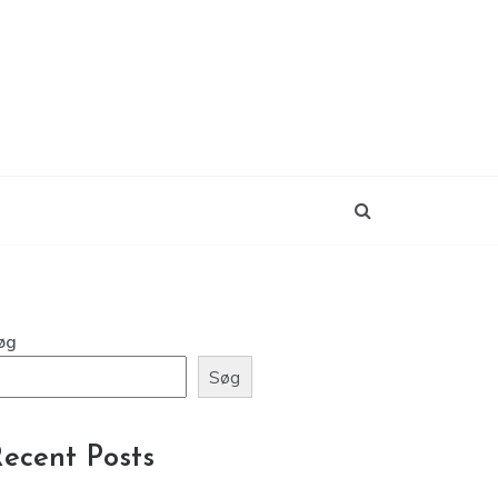
øg
Søg
ecent Posts