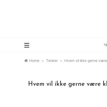
Skip
to
content
*
Home
»
Tanker
»
Hvem vil ikke gerne vær
Hvem vil ikke gerne være 