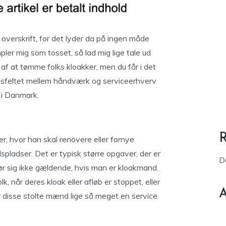
m overskrift, for det lyder da på ingen måde
pler mig som tosset, så lad mig lige tale ud
 af at tømme folks kloakker, men du får i det
ngsfeltet mellem håndværk og serviceerhverv
t i Danmark.
, hvor han skal renovere eller fornye
jdspladser. Det er typisk større opgaver, der er
D
gør sig ikke gældende, hvis man er kloakmand.
 når deres kloak eller afløb er stoppet, eller
A
r disse stolte mænd lige så meget en service