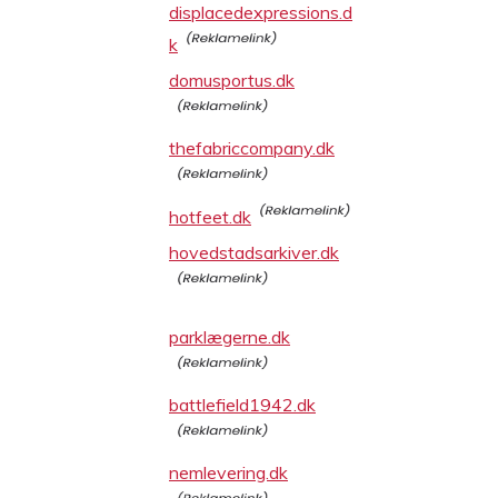
displacedexpressions.d
k
domusportus.dk
thefabriccompany.dk
hotfeet.dk
hovedstadsarkiver.dk
parklægerne.dk
battlefield1942.dk
nemlevering.dk