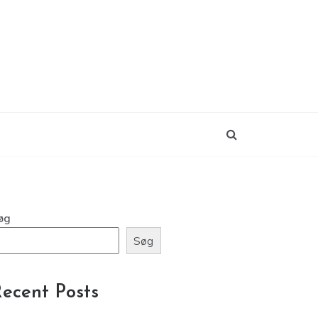
øg
Søg
ecent Posts