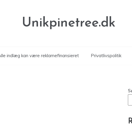
Unikpinetree.dk
Alle indlæg kan være reklamefinansieret
Privatlivspolitik
S
R