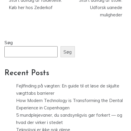
Stort udvalg af foldetelte:
Stort udvalg af stole:
Køb her hos Zederkof
Udforsk uanede
muligheder
Søg
Søg
Recent Posts
Fejlfinding på vægten: En guide til at løse de skjulte
vægttabs barrierer
How Modern Technology is Transforming the Dental
Experience in Copenhagen
5 mundplejevaner, du sandsynligvis gør forkert — og
hvad der virker i stedet
Teknologi er ikke nok alene