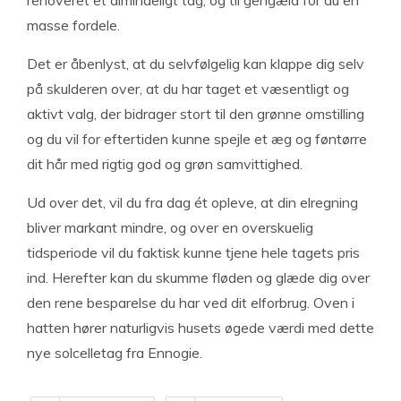
renoveret et almindeligt tag, og til gengæld for du en
masse fordele.
Det er åbenlyst, at du selvfølgelig kan klappe dig selv
på skulderen over, at du har taget et væsentligt og
aktivt valg, der bidrager stort til den grønne omstilling
og du vil for eftertiden kunne spejle et æg og føntørre
dit hår med rigtig god og grøn samvittighed.
Ud over det, vil du fra dag ét opleve, at din elregning
bliver markant mindre, og over en overskuelig
tidsperiode vil du faktisk kunne tjene hele tagets pris
ind. Herefter kan du skumme fløden og glæde dig over
den rene besparelse du har ved dit elforbrug. Oven i
hatten hører naturligvis husets øgede værdi med dette
nye solcelletag fra Ennogie.