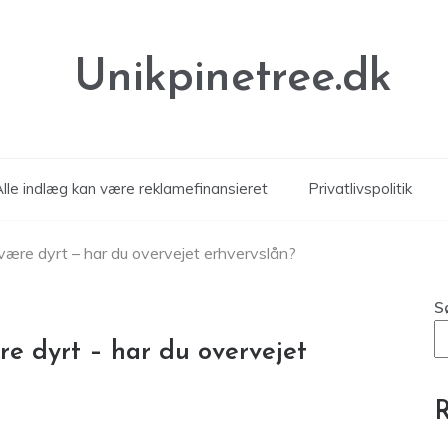
Unikpinetree.dk
Alle indlæg kan være reklamefinansieret
Privatlivspolitik
være dyrt – har du overvejet erhvervslån?
S
re dyrt – har du overvejet
R