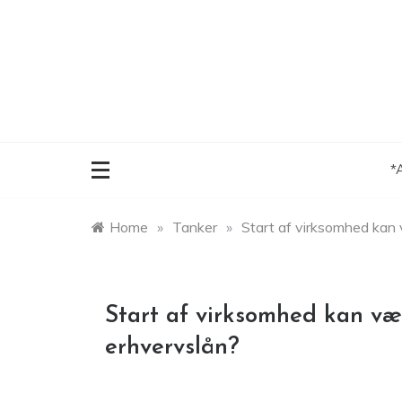
Skip
to
content
*
Home
»
Tanker
»
Start af virksomhed kan 
Start af virksomhed kan væ
erhvervslån?