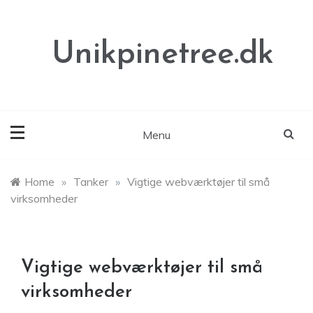
Skip
to
content
Unikpinetree.dk
Menu
Home
»
Tanker
»
Vigtige webværktøjer til små
virksomheder
Vigtige webværktøjer til små
virksomheder