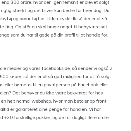
 end 300 ordre, hvor der i gennemsnit er blevet solgt
er rigtig stærkt og det bliver kun bedre for hver dag. Du
bytøj og børnetøj hos littlerecycle.dk så der er altså
gte ting. Og står du skal bruge noget til babyværelset
e som du har til gode på din profil til at handle for.
ale medier og vores facebookside, så sender vi også 2
0 køber, så der er altså god mulighed for at få solgt
 eller børnetøj til en privatperson på Facebook eller
andlen? Det behøver du ikke være bekymret for hos
m en helt normal webshop, hvor man betaler op front
ltid er garanteret dine penge for handlen. Vi har
+30 forskellige pakker, og de for dagligt flere ordre,