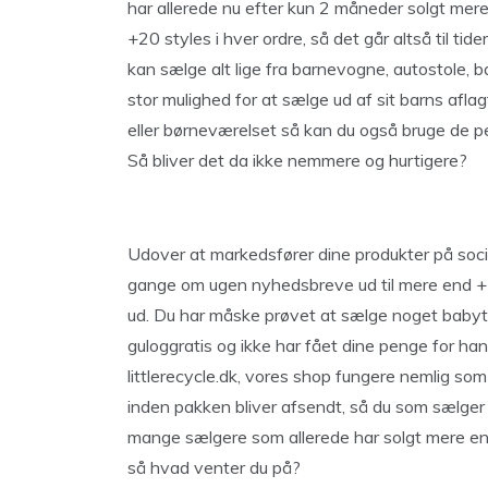
har allerede nu efter kun 2 måneder solgt mere
+20 styles i hver ordre, så det går altså til tid
kan sælge alt lige fra barnevogne, autostole, ba
stor mulighed for at sælge ud af sit barns afla
eller børneværelset så kan du også bruge de peng
Så bliver det da ikke nemmere og hurtigere?
Udover at markedsfører dine produkter på soci
gange om ugen nyhedsbreve ud til mere end +50
ud. Du har måske prøvet at sælge noget babytøj
guloggratis og ikke har fået dine penge for h
littlerecycle.dk, vores shop fungere nemlig so
inden pakken bliver afsendt, så du som sælger a
mange sælgere som allerede har solgt mere end 
så hvad venter du på?