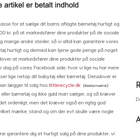
masse for at sælge dit barns aflagte børnetøj hurtigt og
0 kr. på at markedsfører dine produkter på de sociale
 mange andre steder, så vi altid kan garantere vores
netøj hurtigt og dermed kan tjene gode penge på noget
 Udover at markedsfører dine produkter på sociale
 dag på vores Facebook side, hvor vi lige nu har mere
er lige netop dit babytøj eller børnetøj. Derudover er
 man lægger til salg hos
littlerecycle.dk
j eller børnetøj og ikke guld man sælger, og så kræver
D
det ordenligt, men det kræver også en rigtig god
vilket mærke, stand og om der evt skulle være nogle
A
rne garantere dig et hurtigt salg på dine produkter, vi