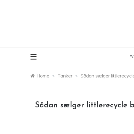
Skip
to
content
*
Home
»
Tanker
»
Sådan sælger littlerecycl
Sådan sælger littlerecycle 