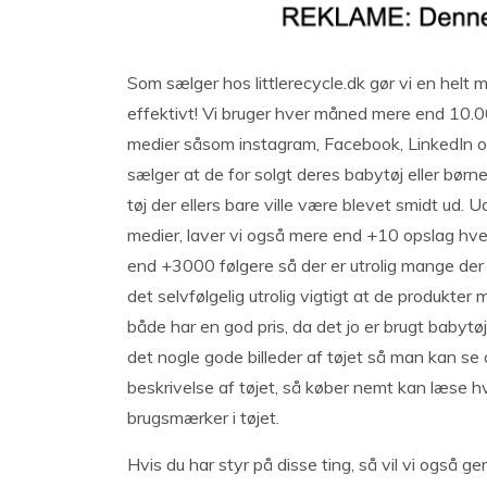
Som sælger hos littlerecycle.dk gør vi en helt 
effektivt! Vi bruger hver måned mere end 10.00
medier såsom instagram, Facebook, LinkedIn og
sælger at de for solgt deres babytøj eller bør
tøj der ellers bare ville være blevet smidt ud.
medier, laver vi også mere end +10 opslag hver
end +3000 følgere så der er utrolig mange der s
det selvfølgelig utrolig vigtigt at de produkter
både har en god pris, da det jo er brugt babytø
det nogle gode billeder af tøjet så man kan se 
beskrivelse af tøjet, så køber nemt kan læse h
brugsmærker i tøjet.
Hvis du har styr på disse ting, så vil vi også ge