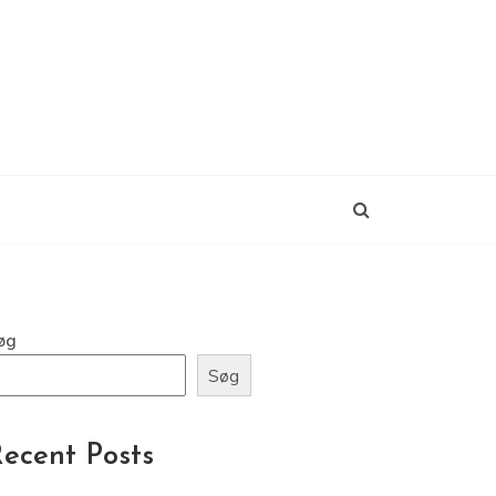
øg
Søg
ecent Posts